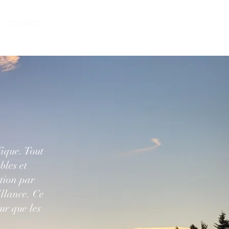
RESERVEER
CONTACT
ique. Tout
bles et
tion par
illance. Ce
our que les