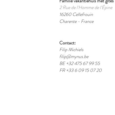
Familie vakantiehuis met gîtes
2 Rue de l'Homme de l'Épine
16260 Cellefrouin
Charente - France
Contact:
Filip Michiels
filip@mynus.be
BE +32 475 67 99 55
FR +33 6 09 15 07 20