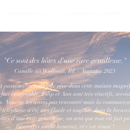
VAKANTIEHUIS en GITES
OMGEVING en ACTIVITEITEN
"Ce sont des hôtes d'une rare gentillesse."
Camille uit Wallonie, BE - Augustus 2023
s passé une semaine de rêve dans cette maison magnif
rfait et agréable. Filip et Ann sont très réactifs, servia
s. Nous ne les avons pas rencontré mais la communica
 téléphone a été très fluide et toujours dans la bienve
ôtes d'une rare gentillesse, on sent que tout est fait p
locataires soient heureux, et c'est réussi !