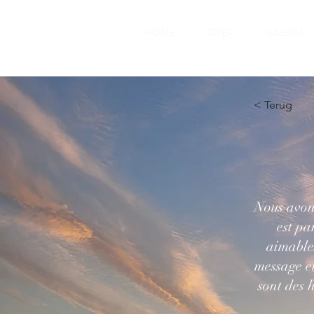
HOME
OVER
GALERIJ
< Terug
Nous avon
est pa
aimable
message et
sont des h