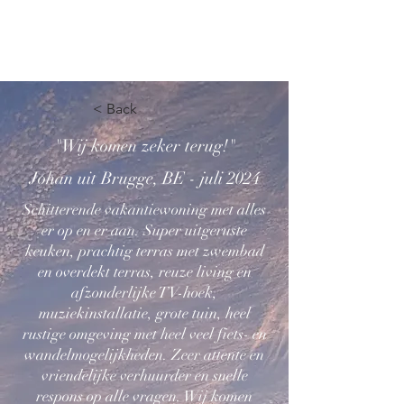
RESERVE
< Back
"Wij komen zeker terug!"
Johan uit Brugge, BE - juli 2024
Schitterende vakantiewoning met alles
er op en er aan. Super uitgeruste
keuken, prachtig terras met zwembad
en overdekt terras, reuze living en
afzonderlijke TV-hoek,
muziekinstallatie, grote tuin, heel
rustige omgeving met heel veel fiets- en
wandelmogelijkheden. Zeer attente en
vriendelijke verhuurder en snelle
respons op alle vragen. Wij komen